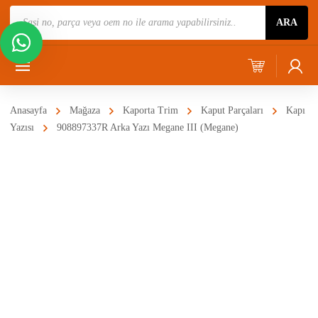
Ürün
ARA
Ara
Anasayfa
Mağaza
Kaporta Trim
Kaput Parçaları
Kapı
Yazısı
908897337R Arka Yazı Megane III (Megane)