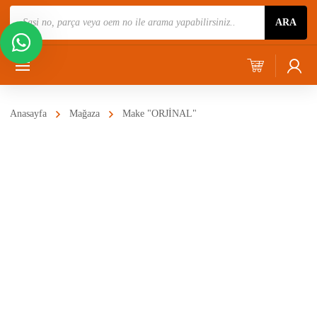
Ürün
ARA
Ara
Anasayfa
Mağaza
Make "ORJİNAL"