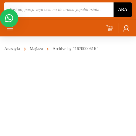
Ürün
ARA
Ara
Anasayfa
Mağaza
Archive by "167000061R"