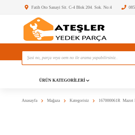
Fatih Oto Sanayi Sit. C-4 Blok 204. Sok. No:4
085
Ürün
Ara
Anasayf
ÜRÜN KATEGORILERI
Anasayfa
Mağaza
Kategorisiz
167000061R Mazot P