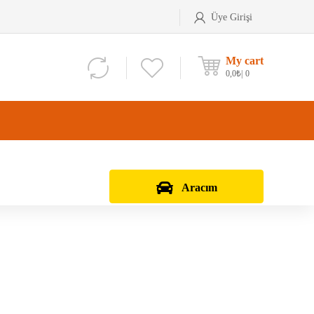
Üye Girişi
My cart
0,0
₺
0
Aracım
Aks Kafası
Debriyaj Seti
Aks Taşıyıcı
Vites Dişlisi
Teker Bilyası
Şanzıman Bilyası