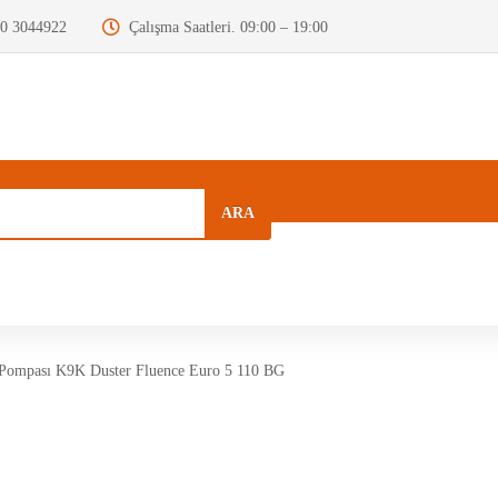
0 3044922
Çalışma Saatleri. 09:00 – 19:00
ARA
a
Kurumsal
Hızlı Menü
Blog
ompası K9K Duster Fluence Euro 5 110 BG
Motor Beyni
Krank Mili
Dizel Enjektör