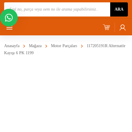
Ürün
ARA
Ara
Anasayfa
Mağaza
Motor Parçaları
117205191R Alternatör
Kayışı 6 PK 1199