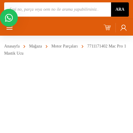
Ürün
ARA
Ara
Anasayfa
Mağaza
Motor Parçaları
7711171402 Mac Pro 1
Mastik Ucu