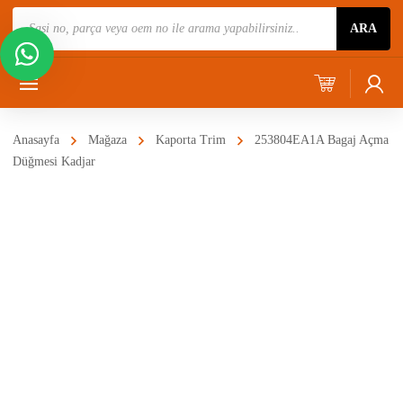
Ürün
ARA
Ara
Anasayfa
Mağaza
Kaporta Trim
253804EA1A Bagaj Açma
Düğmesi Kadjar