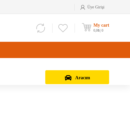
Üye Girişi
My cart
0,0
₺
0
Aracım
Aks Kafası
Debriyaj Seti
Aks Taşıyıcı
Vites Dişlisi
Teker Bilyası
Şanzıman Bilyası