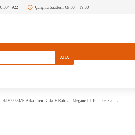
0 3044922
Çalışma Saatleri. 09:00 – 19:00
ARA
a
Kurumsal
Hızlı Menü
Blog
432000007R Arka Fren Diski + Rulman Megane III Fluence Scenic
Motor Beyni
Krank Mili
Dizel Enjektör