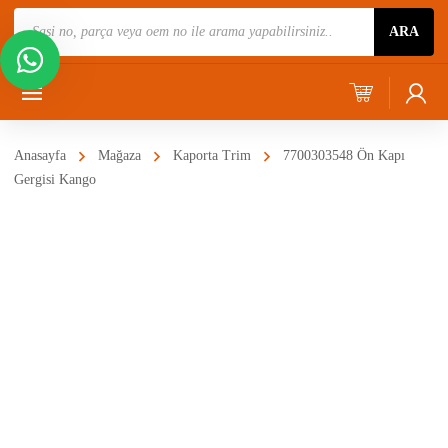
Ürün
ARA
Ara
Anasayfa
Mağaza
Kaporta Trim
7700303548 Ön Kapı
Gergisi Kango