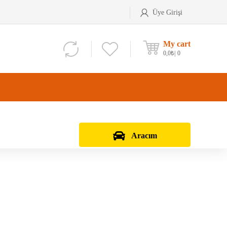
Üye Girişi
My cart
0,0
₺
0
Aracım
Aks Kafası
Debriyaj Seti
Aks Taşıyıcı
Vites Dişlisi
Teker Bilyası
Şanzıman Bilyası