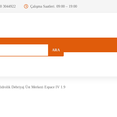
0 3044922
Çalışma Saatleri. 09:00 – 19:00
ARA
a
Kurumsal
Hızlı Menü
Blog
drolik Debriyaj Üst Merkezi Espace IV 1.9
Motor Beyni
Krank Mili
Dizel Enjektör