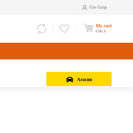
Üye Girişi
My cart
0,0
₺
0
Aracım
Aks Kafası
Debriyaj Seti
Aks Taşıyıcı
Vites Dişlisi
Teker Bilyası
Şanzıman Bilyası