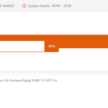
0 3044922
Çalışma Saatleri. 09:00 – 19:00
ARA
a
Kurumsal
Hızlı Menü
Blog
or Üst Koruma Kapağı K4M 1.6 16V Gri
Motor Beyni
Krank Mili
Dizel Enjektör