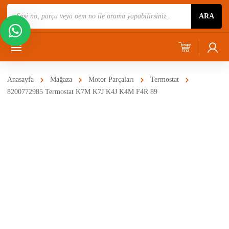
Ürün
ARA
Ara
Anasayfa
Mağaza
Motor Parçaları
Termostat
8200772985 Termostat K7M K7J K4J K4M F4R 89