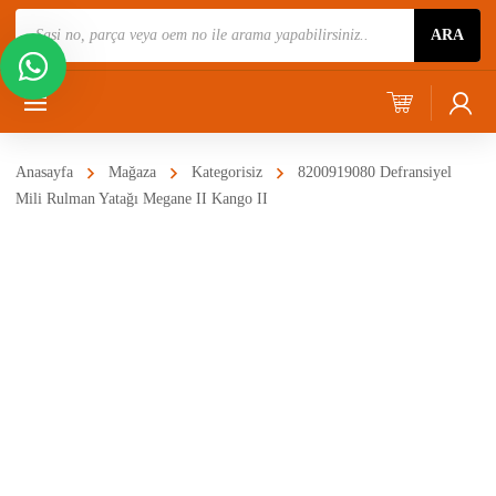
Ürün
ARA
Ara
Anasayfa
Mağaza
Kategorisiz
8200919080 Defransiyel
Mili Rulman Yatağı Megane II Kango II