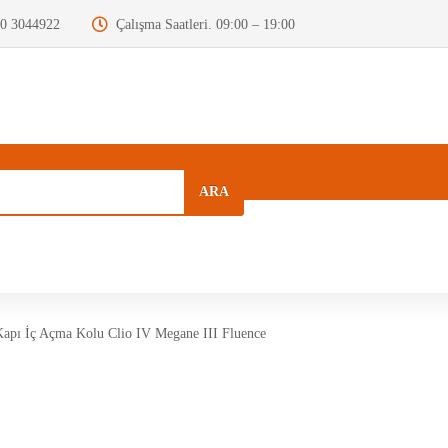
0 3044922
Çalışma Saatleri. 09:00 – 19:00
ARA
a
Kurumsal
Hızlı Menü
Blog
apı İç Açma Kolu Clio IV Megane III Fluence
Motor Beyni
Krank Mili
Dizel Enjektör