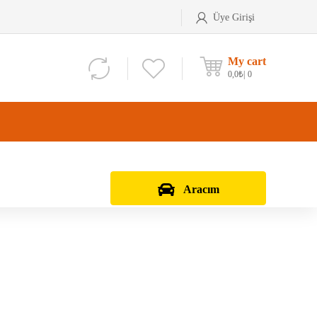
Üye Girişi
My cart
0,0
₺
0
Aracım
Aks Kafası
Debriyaj Seti
Aks Taşıyıcı
Vites Dişlisi
Teker Bilyası
Şanzıman Bilyası