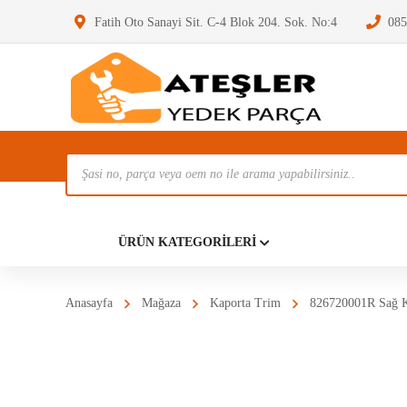
Fatih Oto Sanayi Sit. C-4 Blok 204. Sok. No:4
085
Ürün
Ara
Anasayf
ÜRÜN KATEGORILERI
Anasayfa
Mağaza
Kaporta Trim
826720001R Sağ K