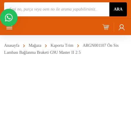
Ürün
ARA
Ara
Anasayfa
Mağaza
Kaporta Trim
ARGN001107 Ön Sis
Lambası Bağlanma Braketi G9U Master II 2.5